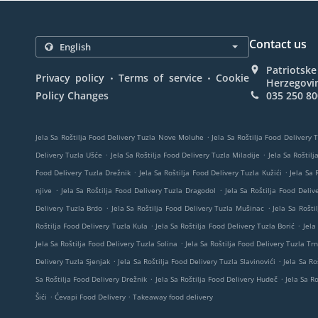
Contact us
Patriotske
.
.
Privacy policy
Terms of service
Cookie
Herzegovi
Policy Changes
035 250 80
.
Jela Sa Roštilja Food Delivery Tuzla Nove Moluhe
Jela Sa Roštilja Food Delivery T
.
.
Delivery Tuzla Ušće
Jela Sa Roštilja Food Delivery Tuzla Miladije
Jela Sa Roštil
.
.
Food Delivery Tuzla Drežnik
Jela Sa Roštilja Food Delivery Tuzla Kužići
Jela Sa 
.
.
njive
Jela Sa Roštilja Food Delivery Tuzla Dragodol
Jela Sa Roštilja Food Deliv
.
.
Delivery Tuzla Brdo
Jela Sa Roštilja Food Delivery Tuzla Mušinac
Jela Sa Rošti
.
.
Roštilja Food Delivery Tuzla Kula
Jela Sa Roštilja Food Delivery Tuzla Borić
Jela
.
Jela Sa Roštilja Food Delivery Tuzla Solina
Jela Sa Roštilja Food Delivery Tuzla Tr
.
.
Delivery Tuzla Sjenjak
Jela Sa Roštilja Food Delivery Tuzla Slavinovići
Jela Sa Ro
.
.
Sa Roštilja Food Delivery Drežnik
Jela Sa Roštilja Food Delivery Hudeč
Jela Sa R
.
.
Šići
Ćevapi Food Delivery
Takeaway food delivery