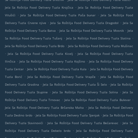
.
Jela Sa Roštilja Food Delivery Tuzla Krojčica
Jela Sa Roštilja Food Delivery Tuzla
.
.
Vilušići
Jela Sa Roštilja Food Delivery Tuzla Paša bunar
Jela Sa Roštilja Food
.
.
Delivery Tuzla Crvene njive
Jela Sa Roštilja Food Delivery Tuzla Dragodol
Jela Sa
.
.
Roštilja Food Delivery Tuzla Batva
Jela Sa Roštilja Food Delivery Tuzla Mosnik
Jela
.
.
Sa Roštilja Food Delivery Tuzla Tušanj
Jela Sa Roštilja Food Delivery Tuzla Slatina
.
Jela Sa Roštilja Food Delivery Tuzla Brdo
Jela Sa Roštilja Food Delivery Tuzla Mušinac
.
.
Jela Sa Roštilja Food Delivery Tuzla Kicelj
Jela Sa Roštilja Food Delivery Tuzla
.
.
Ilinčica
Jela Sa Roštilja Food Delivery Tuzla Kojšino
Jela Sa Roštilja Food Delivery
.
.
Tuzla Centar
Jela Sa Roštilja Food Delivery Tuzla Kula
Jela Sa Roštilja Food Delivery
.
.
Tuzla Borić
Jela Sa Roštilja Food Delivery Tuzla Vrapče
Jela Sa Roštilja Food
.
.
Delivery Tuzla Gradina
Jela Sa Roštilja Food Delivery Tuzla Ši Selo
Jela Sa Roštilja
.
.
Food Delivery Tuzla Stupine
Jela Sa Roštilja Food Delivery Tuzla Solina
Jela Sa
.
.
Roštilja Food Delivery Tuzla Trnovac
Jela Sa Roštilja Food Delivery Tuzla Bulevar
.
Jela Sa Roštilja Food Delivery Tuzla Brčanska Malta
Jela Sa Roštilja Food Delivery
.
.
Tuzla Dedino brdo
Jela Sa Roštilja Food Delivery Tuzla Sjenjak
Jela Sa Roštilja Food
.
.
Delivery Tuzla Slavinovići
Jela Sa Roštilja Food Delivery Tuzla Bećarevac
Jela Sa
.
Roštilja Food Delivery Tuzla Debelo brdo
Jela Sa Roštilja Food Delivery Tuzla
.
.
.