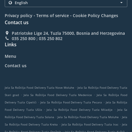
.
.
Privacy policy
Terms of service
Cookie Policy Changes
Contact us
Patriotske Lige 24, Tuzla 75000, Bosnia and Herzegovina
035 250 800 ; 035 250 802
Links
Menu
Contact us
.
Jela Sa Roštilja Food Delivery Tuzla Nove Moluhe
Jela Sa Roštilja Food Delivery Tuzla
.
.
Stari grad
Jela Sa Roštilja Food Delivery Tuzla Medenice
Jela Sa Roštilja Food
.
.
Delivery Tuzla Cipelići
Jela Sa Roštilja Food Delivery Tuzla Pecara
Jela Sa Roštilja
.
.
Food Delivery Tuzla Ušće
Jela Sa Roštilja Food Delivery Tuzla Miladije
Jela Sa
.
.
Roštilja Food Delivery Tuzla Solana
Jela Sa Roštilja Food Delivery Tuzla Moluhe
Jela
.
.
Sa Roštilja Food Delivery Tuzla Kreka
Jela Sa Roštilja Food Delivery Tuzla Irac
Jela
.
.
Sa Roštilja Food Delivery Tuzla Drežnik
Jela Sa Roštilja Food Delivery Tuzla Kužići