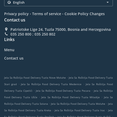
.
.
Privacy policy
Terms of service
Cookie Policy Changes
Contact us
Patriotske Lige 24, Tuzla 75000, Bosnia and Herzegovina
035 250 800 ; 035 250 802
Links
Menu
Contact us
.
Jela Sa Roštilja Food Delivery Tuzla Nove Moluhe
Jela Sa Roštilja Food Delivery Tuzla
.
.
Stari grad
Jela Sa Roštilja Food Delivery Tuzla Medenice
Jela Sa Roštilja Food
.
.
Delivery Tuzla Cipelići
Jela Sa Roštilja Food Delivery Tuzla Pecara
Jela Sa Roštilja
.
.
Food Delivery Tuzla Ušće
Jela Sa Roštilja Food Delivery Tuzla Miladije
Jela Sa
.
.
Roštilja Food Delivery Tuzla Solana
Jela Sa Roštilja Food Delivery Tuzla Moluhe
Jela
.
.
Sa Roštilja Food Delivery Tuzla Kreka
Jela Sa Roštilja Food Delivery Tuzla Irac
Jela
.
.
Sa Roštilja Food Delivery Tuzla Drežnik
Jela Sa Roštilja Food Delivery Tuzla Kužići