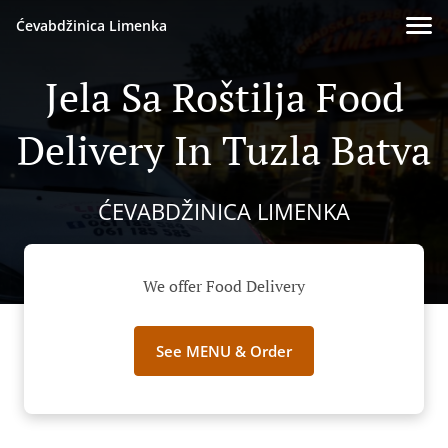
Ćevabdžinica Limenka
Jela Sa Roštilja Food
Delivery In Tuzla Batva
ĆEVABDŽINICA LIMENKA
We offer Food Delivery
See MENU & Order