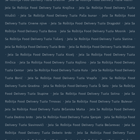
.
Jela Sa Roštilja Food Delivery Tuzla Krojčica
Jela Sa Roštilja Food Delivery Tuzla
.
.
Vilušići
Jela Sa Roštilja Food Delivery Tuzla Paša bunar
Jela Sa Roštilja Food
.
.
Delivery Tuzla Crvene njive
Jela Sa Roštilja Food Delivery Tuzla Dragodol
Jela Sa
.
.
Roštilja Food Delivery Tuzla Batva
Jela Sa Roštilja Food Delivery Tuzla Mosnik
Jela
.
.
Sa Roštilja Food Delivery Tuzla Tušanj
Jela Sa Roštilja Food Delivery Tuzla Slatina
.
Jela Sa Roštilja Food Delivery Tuzla Brdo
Jela Sa Roštilja Food Delivery Tuzla Mušinac
.
.
Jela Sa Roštilja Food Delivery Tuzla Kicelj
Jela Sa Roštilja Food Delivery Tuzla
.
.
Ilinčica
Jela Sa Roštilja Food Delivery Tuzla Kojšino
Jela Sa Roštilja Food Delivery
.
.
Tuzla Centar
Jela Sa Roštilja Food Delivery Tuzla Kula
Jela Sa Roštilja Food Delivery
.
.
Tuzla Borić
Jela Sa Roštilja Food Delivery Tuzla Vrapče
Jela Sa Roštilja Food
.
.
Delivery Tuzla Gradina
Jela Sa Roštilja Food Delivery Tuzla Ši Selo
Jela Sa Roštilja
.
.
Food Delivery Tuzla Stupine
Jela Sa Roštilja Food Delivery Tuzla Solina
Jela Sa
.
.
Roštilja Food Delivery Tuzla Trnovac
Jela Sa Roštilja Food Delivery Tuzla Bulevar
.
Jela Sa Roštilja Food Delivery Tuzla Brčanska Malta
Jela Sa Roštilja Food Delivery
.
.
Tuzla Dedino brdo
Jela Sa Roštilja Food Delivery Tuzla Sjenjak
Jela Sa Roštilja Food
.
.
Delivery Tuzla Slavinovići
Jela Sa Roštilja Food Delivery Tuzla Bećarevac
Jela Sa
.
Roštilja Food Delivery Tuzla Debelo brdo
Jela Sa Roštilja Food Delivery Tuzla
.
.
.