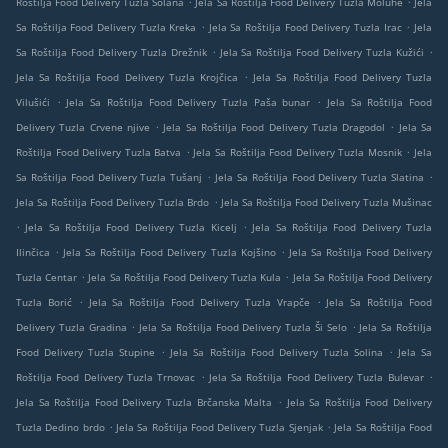
Roštilja Food Delivery Tuzla Solana
Jela Sa Roštilja Food Delivery Tuzla Moluhe
Jela
.
.
Sa Roštilja Food Delivery Tuzla Kreka
Jela Sa Roštilja Food Delivery Tuzla Irac
Jela
.
.
Sa Roštilja Food Delivery Tuzla Drežnik
Jela Sa Roštilja Food Delivery Tuzla Kužići
.
Jela Sa Roštilja Food Delivery Tuzla Krojčica
Jela Sa Roštilja Food Delivery Tuzla
.
.
Vilušići
Jela Sa Roštilja Food Delivery Tuzla Paša bunar
Jela Sa Roštilja Food
.
.
Delivery Tuzla Crvene njive
Jela Sa Roštilja Food Delivery Tuzla Dragodol
Jela Sa
.
.
Roštilja Food Delivery Tuzla Batva
Jela Sa Roštilja Food Delivery Tuzla Mosnik
Jela
.
.
Sa Roštilja Food Delivery Tuzla Tušanj
Jela Sa Roštilja Food Delivery Tuzla Slatina
.
Jela Sa Roštilja Food Delivery Tuzla Brdo
Jela Sa Roštilja Food Delivery Tuzla Mušinac
.
.
Jela Sa Roštilja Food Delivery Tuzla Kicelj
Jela Sa Roštilja Food Delivery Tuzla
.
.
Ilinčica
Jela Sa Roštilja Food Delivery Tuzla Kojšino
Jela Sa Roštilja Food Delivery
.
.
Tuzla Centar
Jela Sa Roštilja Food Delivery Tuzla Kula
Jela Sa Roštilja Food Delivery
.
.
Tuzla Borić
Jela Sa Roštilja Food Delivery Tuzla Vrapče
Jela Sa Roštilja Food
.
.
Delivery Tuzla Gradina
Jela Sa Roštilja Food Delivery Tuzla Ši Selo
Jela Sa Roštilja
.
.
Food Delivery Tuzla Stupine
Jela Sa Roštilja Food Delivery Tuzla Solina
Jela Sa
.
.
Roštilja Food Delivery Tuzla Trnovac
Jela Sa Roštilja Food Delivery Tuzla Bulevar
.
Jela Sa Roštilja Food Delivery Tuzla Brčanska Malta
Jela Sa Roštilja Food Delivery
.
.
Tuzla Dedino brdo
Jela Sa Roštilja Food Delivery Tuzla Sjenjak
Jela Sa Roštilja Food