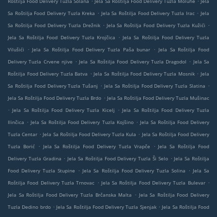
Roštilja Food Delivery Tuzla Solana
Jela Sa Roštilja Food Delivery Tuzla Moluhe
Jela
.
.
Sa Roštilja Food Delivery Tuzla Kreka
Jela Sa Roštilja Food Delivery Tuzla Irac
Jela
.
.
Sa Roštilja Food Delivery Tuzla Drežnik
Jela Sa Roštilja Food Delivery Tuzla Kužići
.
Jela Sa Roštilja Food Delivery Tuzla Krojčica
Jela Sa Roštilja Food Delivery Tuzla
.
.
Vilušići
Jela Sa Roštilja Food Delivery Tuzla Paša bunar
Jela Sa Roštilja Food
.
.
Delivery Tuzla Crvene njive
Jela Sa Roštilja Food Delivery Tuzla Dragodol
Jela Sa
.
.
Roštilja Food Delivery Tuzla Batva
Jela Sa Roštilja Food Delivery Tuzla Mosnik
Jela
.
.
Sa Roštilja Food Delivery Tuzla Tušanj
Jela Sa Roštilja Food Delivery Tuzla Slatina
.
Jela Sa Roštilja Food Delivery Tuzla Brdo
Jela Sa Roštilja Food Delivery Tuzla Mušinac
.
.
Jela Sa Roštilja Food Delivery Tuzla Kicelj
Jela Sa Roštilja Food Delivery Tuzla
.
.
Ilinčica
Jela Sa Roštilja Food Delivery Tuzla Kojšino
Jela Sa Roštilja Food Delivery
.
.
Tuzla Centar
Jela Sa Roštilja Food Delivery Tuzla Kula
Jela Sa Roštilja Food Delivery
.
.
Tuzla Borić
Jela Sa Roštilja Food Delivery Tuzla Vrapče
Jela Sa Roštilja Food
.
.
Delivery Tuzla Gradina
Jela Sa Roštilja Food Delivery Tuzla Ši Selo
Jela Sa Roštilja
.
.
Food Delivery Tuzla Stupine
Jela Sa Roštilja Food Delivery Tuzla Solina
Jela Sa
.
.
Roštilja Food Delivery Tuzla Trnovac
Jela Sa Roštilja Food Delivery Tuzla Bulevar
.
Jela Sa Roštilja Food Delivery Tuzla Brčanska Malta
Jela Sa Roštilja Food Delivery
.
.
Tuzla Dedino brdo
Jela Sa Roštilja Food Delivery Tuzla Sjenjak
Jela Sa Roštilja Food