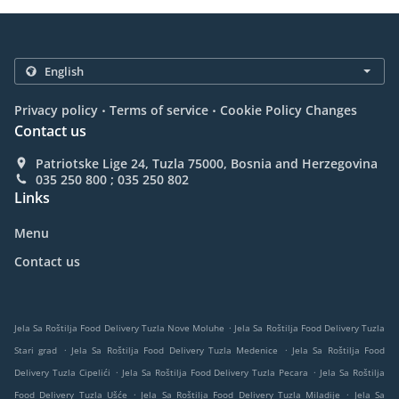
.
.
Privacy policy
Terms of service
Cookie Policy Changes
Contact us
Patriotske Lige 24, Tuzla 75000, Bosnia and Herzegovina
035 250 800 ; 035 250 802
Links
Menu
Contact us
.
Jela Sa Roštilja Food Delivery Tuzla Nove Moluhe
Jela Sa Roštilja Food Delivery Tuzla
.
.
Stari grad
Jela Sa Roštilja Food Delivery Tuzla Medenice
Jela Sa Roštilja Food
.
.
Delivery Tuzla Cipelići
Jela Sa Roštilja Food Delivery Tuzla Pecara
Jela Sa Roštilja
.
.
Food Delivery Tuzla Ušće
Jela Sa Roštilja Food Delivery Tuzla Miladije
Jela Sa