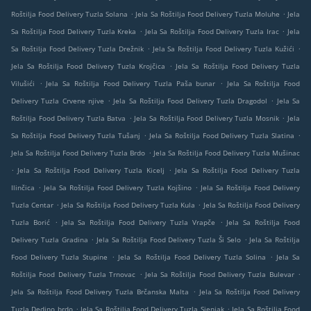
.
.
Roštilja Food Delivery Tuzla Solana
Jela Sa Roštilja Food Delivery Tuzla Moluhe
Jela
.
.
Sa Roštilja Food Delivery Tuzla Kreka
Jela Sa Roštilja Food Delivery Tuzla Irac
Jela
.
.
Sa Roštilja Food Delivery Tuzla Drežnik
Jela Sa Roštilja Food Delivery Tuzla Kužići
.
Jela Sa Roštilja Food Delivery Tuzla Krojčica
Jela Sa Roštilja Food Delivery Tuzla
.
.
Vilušići
Jela Sa Roštilja Food Delivery Tuzla Paša bunar
Jela Sa Roštilja Food
.
.
Delivery Tuzla Crvene njive
Jela Sa Roštilja Food Delivery Tuzla Dragodol
Jela Sa
.
.
Roštilja Food Delivery Tuzla Batva
Jela Sa Roštilja Food Delivery Tuzla Mosnik
Jela
.
.
Sa Roštilja Food Delivery Tuzla Tušanj
Jela Sa Roštilja Food Delivery Tuzla Slatina
.
Jela Sa Roštilja Food Delivery Tuzla Brdo
Jela Sa Roštilja Food Delivery Tuzla Mušinac
.
.
Jela Sa Roštilja Food Delivery Tuzla Kicelj
Jela Sa Roštilja Food Delivery Tuzla
.
.
Ilinčica
Jela Sa Roštilja Food Delivery Tuzla Kojšino
Jela Sa Roštilja Food Delivery
.
.
Tuzla Centar
Jela Sa Roštilja Food Delivery Tuzla Kula
Jela Sa Roštilja Food Delivery
.
.
Tuzla Borić
Jela Sa Roštilja Food Delivery Tuzla Vrapče
Jela Sa Roštilja Food
.
.
Delivery Tuzla Gradina
Jela Sa Roštilja Food Delivery Tuzla Ši Selo
Jela Sa Roštilja
.
.
Food Delivery Tuzla Stupine
Jela Sa Roštilja Food Delivery Tuzla Solina
Jela Sa
.
.
Roštilja Food Delivery Tuzla Trnovac
Jela Sa Roštilja Food Delivery Tuzla Bulevar
.
Jela Sa Roštilja Food Delivery Tuzla Brčanska Malta
Jela Sa Roštilja Food Delivery
.
.
Tuzla Dedino brdo
Jela Sa Roštilja Food Delivery Tuzla Sjenjak
Jela Sa Roštilja Food