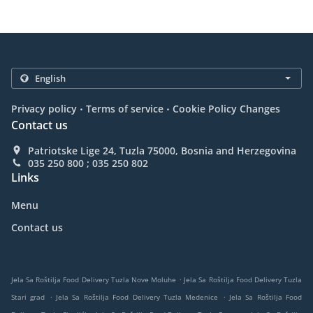
.
.
Privacy policy
Terms of service
Cookie Policy Changes
Contact us
Patriotske Lige 24, Tuzla 75000, Bosnia and Herzegovina
035 250 800 ; 035 250 802
Links
Menu
Contact us
.
Jela Sa Roštilja Food Delivery Tuzla Nove Moluhe
Jela Sa Roštilja Food Delivery Tuzla
.
.
Stari grad
Jela Sa Roštilja Food Delivery Tuzla Medenice
Jela Sa Roštilja Food
.
.