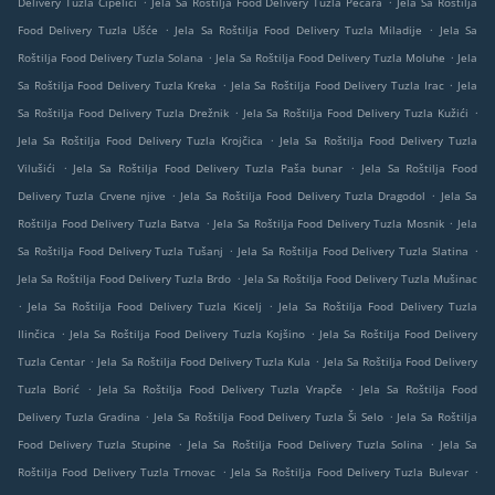
Delivery Tuzla Cipelići
Jela Sa Roštilja Food Delivery Tuzla Pecara
Jela Sa Roštilja
.
.
Food Delivery Tuzla Ušće
Jela Sa Roštilja Food Delivery Tuzla Miladije
Jela Sa
.
.
Roštilja Food Delivery Tuzla Solana
Jela Sa Roštilja Food Delivery Tuzla Moluhe
Jela
.
.
Sa Roštilja Food Delivery Tuzla Kreka
Jela Sa Roštilja Food Delivery Tuzla Irac
Jela
.
.
Sa Roštilja Food Delivery Tuzla Drežnik
Jela Sa Roštilja Food Delivery Tuzla Kužići
.
Jela Sa Roštilja Food Delivery Tuzla Krojčica
Jela Sa Roštilja Food Delivery Tuzla
.
.
Vilušići
Jela Sa Roštilja Food Delivery Tuzla Paša bunar
Jela Sa Roštilja Food
.
.
Delivery Tuzla Crvene njive
Jela Sa Roštilja Food Delivery Tuzla Dragodol
Jela Sa
.
.
Roštilja Food Delivery Tuzla Batva
Jela Sa Roštilja Food Delivery Tuzla Mosnik
Jela
.
.
Sa Roštilja Food Delivery Tuzla Tušanj
Jela Sa Roštilja Food Delivery Tuzla Slatina
.
Jela Sa Roštilja Food Delivery Tuzla Brdo
Jela Sa Roštilja Food Delivery Tuzla Mušinac
.
.
Jela Sa Roštilja Food Delivery Tuzla Kicelj
Jela Sa Roštilja Food Delivery Tuzla
.
.
Ilinčica
Jela Sa Roštilja Food Delivery Tuzla Kojšino
Jela Sa Roštilja Food Delivery
.
.
Tuzla Centar
Jela Sa Roštilja Food Delivery Tuzla Kula
Jela Sa Roštilja Food Delivery
.
.
Tuzla Borić
Jela Sa Roštilja Food Delivery Tuzla Vrapče
Jela Sa Roštilja Food
.
.
Delivery Tuzla Gradina
Jela Sa Roštilja Food Delivery Tuzla Ši Selo
Jela Sa Roštilja
.
.
Food Delivery Tuzla Stupine
Jela Sa Roštilja Food Delivery Tuzla Solina
Jela Sa
.
.
Roštilja Food Delivery Tuzla Trnovac
Jela Sa Roštilja Food Delivery Tuzla Bulevar