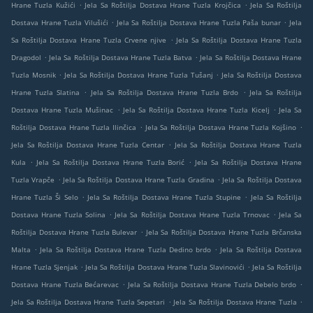
.
.
Hrane Tuzla Kužići
Jela Sa Roštilja Dostava Hrane Tuzla Krojčica
Jela Sa Roštilja
.
.
Dostava Hrane Tuzla Vilušići
Jela Sa Roštilja Dostava Hrane Tuzla Paša bunar
Jela
.
Sa Roštilja Dostava Hrane Tuzla Crvene njive
Jela Sa Roštilja Dostava Hrane Tuzla
.
.
Dragodol
Jela Sa Roštilja Dostava Hrane Tuzla Batva
Jela Sa Roštilja Dostava Hrane
.
.
Tuzla Mosnik
Jela Sa Roštilja Dostava Hrane Tuzla Tušanj
Jela Sa Roštilja Dostava
.
.
Hrane Tuzla Slatina
Jela Sa Roštilja Dostava Hrane Tuzla Brdo
Jela Sa Roštilja
.
.
Dostava Hrane Tuzla Mušinac
Jela Sa Roštilja Dostava Hrane Tuzla Kicelj
Jela Sa
.
.
Roštilja Dostava Hrane Tuzla Ilinčica
Jela Sa Roštilja Dostava Hrane Tuzla Kojšino
.
Jela Sa Roštilja Dostava Hrane Tuzla Centar
Jela Sa Roštilja Dostava Hrane Tuzla
.
.
Kula
Jela Sa Roštilja Dostava Hrane Tuzla Borić
Jela Sa Roštilja Dostava Hrane
.
.
Tuzla Vrapče
Jela Sa Roštilja Dostava Hrane Tuzla Gradina
Jela Sa Roštilja Dostava
.
.
Hrane Tuzla Ši Selo
Jela Sa Roštilja Dostava Hrane Tuzla Stupine
Jela Sa Roštilja
.
.
Dostava Hrane Tuzla Solina
Jela Sa Roštilja Dostava Hrane Tuzla Trnovac
Jela Sa
.
Roštilja Dostava Hrane Tuzla Bulevar
Jela Sa Roštilja Dostava Hrane Tuzla Brčanska
.
.
Malta
Jela Sa Roštilja Dostava Hrane Tuzla Dedino brdo
Jela Sa Roštilja Dostava
.
.
Hrane Tuzla Sjenjak
Jela Sa Roštilja Dostava Hrane Tuzla Slavinovići
Jela Sa Roštilja
.
.
Dostava Hrane Tuzla Bećarevac
Jela Sa Roštilja Dostava Hrane Tuzla Debelo brdo
.
.
Jela Sa Roštilja Dostava Hrane Tuzla Sepetari
Jela Sa Roštilja Dostava Hrane Tuzla