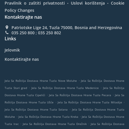
.
.
Pravilnik o zaštiti privatnosti
Uslovi korištenja
Cookie
Policy Changes
Kontaktirajte nas
Patriotske Lige 24, Tuzla 75000, Bosnia and Herzegovina
035 250 800 ; 035 250 802
Links
Jelovnik
Kontaktirajte nas
.
Jela Sa Roštilja Dostava Hrane Tuzla Nove Moluhe
Jela Sa Roštilja Dostava Hrane
.
.
Tuzla Stari grad
Jela Sa Roštilja Dostava Hrane Tuzla Medenice
Jela Sa Roštilja
.
.
Dostava Hrane Tuzla Cipelići
Jela Sa Roštilja Dostava Hrane Tuzla Pecara
Jela Sa
.
.
Roštilja Dostava Hrane Tuzla Ušće
Jela Sa Roštilja Dostava Hrane Tuzla Miladije
.
Jela Sa Roštilja Dostava Hrane Tuzla Solana
Jela Sa Roštilja Dostava Hrane Tuzla
.
.
Moluhe
Jela Sa Roštilja Dostava Hrane Tuzla Kreka
Jela Sa Roštilja Dostava Hrane
.
.
Tuzla Irac
Jela Sa Roštilja Dostava Hrane Tuzla Drežnik
Jela Sa Roštilja Dostava