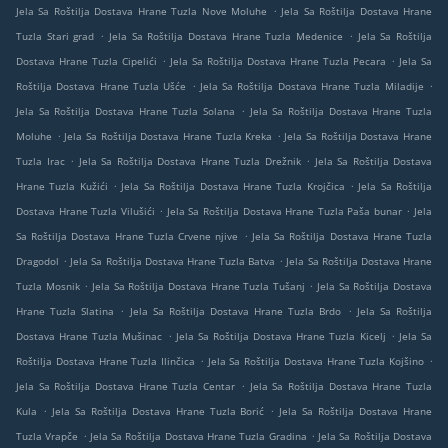
.
Jela Sa Roštilja Dostava Hrane Tuzla Nove Moluhe
Jela Sa Roštilja Dostava Hrane
.
.
Tuzla Stari grad
Jela Sa Roštilja Dostava Hrane Tuzla Medenice
Jela Sa Roštilja
.
.
Dostava Hrane Tuzla Cipelići
Jela Sa Roštilja Dostava Hrane Tuzla Pecara
Jela Sa
.
.
Roštilja Dostava Hrane Tuzla Ušće
Jela Sa Roštilja Dostava Hrane Tuzla Miladije
.
Jela Sa Roštilja Dostava Hrane Tuzla Solana
Jela Sa Roštilja Dostava Hrane Tuzla
.
.
Moluhe
Jela Sa Roštilja Dostava Hrane Tuzla Kreka
Jela Sa Roštilja Dostava Hrane
.
.
Tuzla Irac
Jela Sa Roštilja Dostava Hrane Tuzla Drežnik
Jela Sa Roštilja Dostava
.
.
Hrane Tuzla Kužići
Jela Sa Roštilja Dostava Hrane Tuzla Krojčica
Jela Sa Roštilja
.
.
Dostava Hrane Tuzla Vilušići
Jela Sa Roštilja Dostava Hrane Tuzla Paša bunar
Jela
.
Sa Roštilja Dostava Hrane Tuzla Crvene njive
Jela Sa Roštilja Dostava Hrane Tuzla
.
.
Dragodol
Jela Sa Roštilja Dostava Hrane Tuzla Batva
Jela Sa Roštilja Dostava Hrane
.
.
Tuzla Mosnik
Jela Sa Roštilja Dostava Hrane Tuzla Tušanj
Jela Sa Roštilja Dostava
.
.
Hrane Tuzla Slatina
Jela Sa Roštilja Dostava Hrane Tuzla Brdo
Jela Sa Roštilja
.
.
Dostava Hrane Tuzla Mušinac
Jela Sa Roštilja Dostava Hrane Tuzla Kicelj
Jela Sa
.
.
Roštilja Dostava Hrane Tuzla Ilinčica
Jela Sa Roštilja Dostava Hrane Tuzla Kojšino
.
Jela Sa Roštilja Dostava Hrane Tuzla Centar
Jela Sa Roštilja Dostava Hrane Tuzla
.
.
Kula
Jela Sa Roštilja Dostava Hrane Tuzla Borić
Jela Sa Roštilja Dostava Hrane
.
.
Tuzla Vrapče
Jela Sa Roštilja Dostava Hrane Tuzla Gradina
Jela Sa Roštilja Dostava