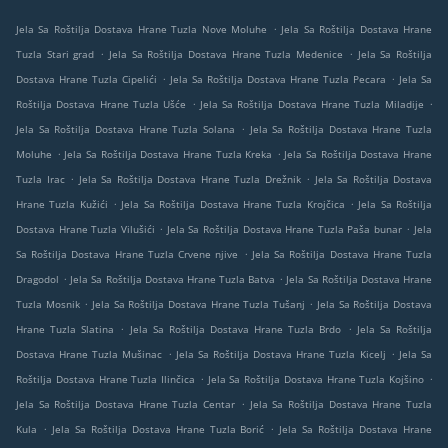
.
Jela Sa Roštilja Dostava Hrane Tuzla Nove Moluhe
Jela Sa Roštilja Dostava Hrane
.
.
Tuzla Stari grad
Jela Sa Roštilja Dostava Hrane Tuzla Medenice
Jela Sa Roštilja
.
.
Dostava Hrane Tuzla Cipelići
Jela Sa Roštilja Dostava Hrane Tuzla Pecara
Jela Sa
.
.
Roštilja Dostava Hrane Tuzla Ušće
Jela Sa Roštilja Dostava Hrane Tuzla Miladije
.
Jela Sa Roštilja Dostava Hrane Tuzla Solana
Jela Sa Roštilja Dostava Hrane Tuzla
.
.
Moluhe
Jela Sa Roštilja Dostava Hrane Tuzla Kreka
Jela Sa Roštilja Dostava Hrane
.
.
Tuzla Irac
Jela Sa Roštilja Dostava Hrane Tuzla Drežnik
Jela Sa Roštilja Dostava
.
.
Hrane Tuzla Kužići
Jela Sa Roštilja Dostava Hrane Tuzla Krojčica
Jela Sa Roštilja
.
.
Dostava Hrane Tuzla Vilušići
Jela Sa Roštilja Dostava Hrane Tuzla Paša bunar
Jela
.
Sa Roštilja Dostava Hrane Tuzla Crvene njive
Jela Sa Roštilja Dostava Hrane Tuzla
.
.
Dragodol
Jela Sa Roštilja Dostava Hrane Tuzla Batva
Jela Sa Roštilja Dostava Hrane
.
.
Tuzla Mosnik
Jela Sa Roštilja Dostava Hrane Tuzla Tušanj
Jela Sa Roštilja Dostava
.
.
Hrane Tuzla Slatina
Jela Sa Roštilja Dostava Hrane Tuzla Brdo
Jela Sa Roštilja
.
.
Dostava Hrane Tuzla Mušinac
Jela Sa Roštilja Dostava Hrane Tuzla Kicelj
Jela Sa
.
.
Roštilja Dostava Hrane Tuzla Ilinčica
Jela Sa Roštilja Dostava Hrane Tuzla Kojšino
.
Jela Sa Roštilja Dostava Hrane Tuzla Centar
Jela Sa Roštilja Dostava Hrane Tuzla
.
.
Kula
Jela Sa Roštilja Dostava Hrane Tuzla Borić
Jela Sa Roštilja Dostava Hrane