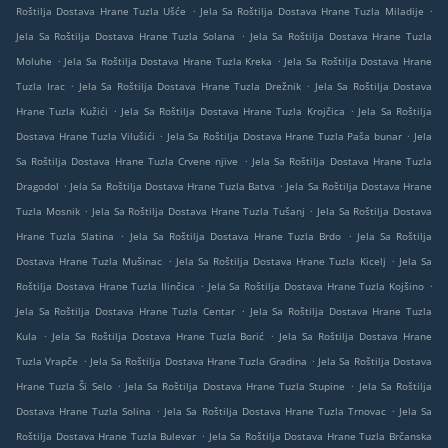
.
.
Roštilja Dostava Hrane Tuzla Ušće
Jela Sa Roštilja Dostava Hrane Tuzla Miladije
.
Jela Sa Roštilja Dostava Hrane Tuzla Solana
Jela Sa Roštilja Dostava Hrane Tuzla
.
.
Moluhe
Jela Sa Roštilja Dostava Hrane Tuzla Kreka
Jela Sa Roštilja Dostava Hrane
.
.
Tuzla Irac
Jela Sa Roštilja Dostava Hrane Tuzla Drežnik
Jela Sa Roštilja Dostava
.
.
Hrane Tuzla Kužići
Jela Sa Roštilja Dostava Hrane Tuzla Krojčica
Jela Sa Roštilja
.
.
Dostava Hrane Tuzla Vilušići
Jela Sa Roštilja Dostava Hrane Tuzla Paša bunar
Jela
.
Sa Roštilja Dostava Hrane Tuzla Crvene njive
Jela Sa Roštilja Dostava Hrane Tuzla
.
.
Dragodol
Jela Sa Roštilja Dostava Hrane Tuzla Batva
Jela Sa Roštilja Dostava Hrane
.
.
Tuzla Mosnik
Jela Sa Roštilja Dostava Hrane Tuzla Tušanj
Jela Sa Roštilja Dostava
.
.
Hrane Tuzla Slatina
Jela Sa Roštilja Dostava Hrane Tuzla Brdo
Jela Sa Roštilja
.
.
Dostava Hrane Tuzla Mušinac
Jela Sa Roštilja Dostava Hrane Tuzla Kicelj
Jela Sa
.
.
Roštilja Dostava Hrane Tuzla Ilinčica
Jela Sa Roštilja Dostava Hrane Tuzla Kojšino
.
Jela Sa Roštilja Dostava Hrane Tuzla Centar
Jela Sa Roštilja Dostava Hrane Tuzla
.
.
Kula
Jela Sa Roštilja Dostava Hrane Tuzla Borić
Jela Sa Roštilja Dostava Hrane
.
.
Tuzla Vrapče
Jela Sa Roštilja Dostava Hrane Tuzla Gradina
Jela Sa Roštilja Dostava
.
.
Hrane Tuzla Ši Selo
Jela Sa Roštilja Dostava Hrane Tuzla Stupine
Jela Sa Roštilja
.
.
Dostava Hrane Tuzla Solina
Jela Sa Roštilja Dostava Hrane Tuzla Trnovac
Jela Sa
.
Roštilja Dostava Hrane Tuzla Bulevar
Jela Sa Roštilja Dostava Hrane Tuzla Brčanska