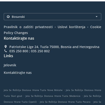
.
.
Pravilnik o zaštiti privatnosti
Uslovi korištenja
Cookie
Policy Changes
Kontaktirajte nas
Patriotske Lige 24, Tuzla 75000, Bosnia and Herzegovina
035 250 800 ; 035 250 802
Links
Jelovnik
Kontaktirajte nas
.
Jela Sa Roštilja Dostava Hrane Tuzla Nove Moluhe
Jela Sa Roštilja Dostava Hrane
.
.
Tuzla Stari grad
Jela Sa Roštilja Dostava Hrane Tuzla Medenice
Jela Sa Roštilja
.
.
Dostava Hrane Tuzla Cipelići
Jela Sa Roštilja Dostava Hrane Tuzla Pecara
Jela Sa