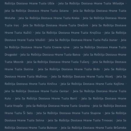
.
.
Roštilja Dostava Hrane Tuzla Ušće
Jela Sa Roštilja Dostava Hrane Tuzla Miladije
.
Jela Sa Roštilja Dostava Hrane Tuzla Solana
Jela Sa Roštilja Dostava Hrane Tuzla
.
.
Moluhe
Jela Sa Roštilja Dostava Hrane Tuzla Kreka
Jela Sa Roštilja Dostava Hrane
.
.
Tuzla Irac
Jela Sa Roštilja Dostava Hrane Tuzla Drežnik
Jela Sa Roštilja Dostava
.
.
Hrane Tuzla Kužići
Jela Sa Roštilja Dostava Hrane Tuzla Krojčica
Jela Sa Roštilja
.
.
Dostava Hrane Tuzla Vilušići
Jela Sa Roštilja Dostava Hrane Tuzla Paša bunar
Jela
.
Sa Roštilja Dostava Hrane Tuzla Crvene njive
Jela Sa Roštilja Dostava Hrane Tuzla
.
.
Dragodol
Jela Sa Roštilja Dostava Hrane Tuzla Batva
Jela Sa Roštilja Dostava Hrane
.
.
Tuzla Mosnik
Jela Sa Roštilja Dostava Hrane Tuzla Tušanj
Jela Sa Roštilja Dostava
.
.
Hrane Tuzla Slatina
Jela Sa Roštilja Dostava Hrane Tuzla Brdo
Jela Sa Roštilja
.
.
Dostava Hrane Tuzla Mušinac
Jela Sa Roštilja Dostava Hrane Tuzla Kicelj
Jela Sa
.
.
Roštilja Dostava Hrane Tuzla Ilinčica
Jela Sa Roštilja Dostava Hrane Tuzla Kojšino
.
Jela Sa Roštilja Dostava Hrane Tuzla Centar
Jela Sa Roštilja Dostava Hrane Tuzla
.
.
Kula
Jela Sa Roštilja Dostava Hrane Tuzla Borić
Jela Sa Roštilja Dostava Hrane
.
.
Tuzla Vrapče
Jela Sa Roštilja Dostava Hrane Tuzla Gradina
Jela Sa Roštilja Dostava
.
.
Hrane Tuzla Ši Selo
Jela Sa Roštilja Dostava Hrane Tuzla Stupine
Jela Sa Roštilja
.
.
Dostava Hrane Tuzla Solina
Jela Sa Roštilja Dostava Hrane Tuzla Trnovac
Jela Sa
.
Roštilja Dostava Hrane Tuzla Bulevar
Jela Sa Roštilja Dostava Hrane Tuzla Brčanska