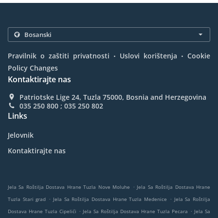
.
.
Pravilnik o zaštiti privatnosti
Uslovi korištenja
Cookie
Policy Changes
Kontaktirajte nas
Patriotske Lige 24, Tuzla 75000, Bosnia and Herzegovina
035 250 800 ; 035 250 802
Links
Jelovnik
Kontaktirajte nas
.
Jela Sa Roštilja Dostava Hrane Tuzla Nove Moluhe
Jela Sa Roštilja Dostava Hrane
.
.
Tuzla Stari grad
Jela Sa Roštilja Dostava Hrane Tuzla Medenice
Jela Sa Roštilja
.
.
Dostava Hrane Tuzla Cipelići
Jela Sa Roštilja Dostava Hrane Tuzla Pecara
Jela Sa