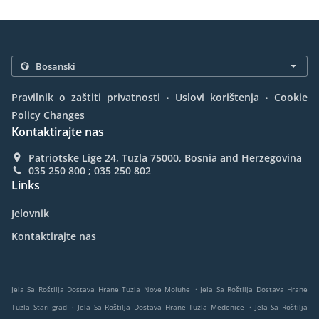
.
.
Pravilnik o zaštiti privatnosti
Uslovi korištenja
Cookie
Policy Changes
Kontaktirajte nas
Patriotske Lige 24, Tuzla 75000, Bosnia and Herzegovina
035 250 800 ; 035 250 802
Links
Jelovnik
Kontaktirajte nas
.
Jela Sa Roštilja Dostava Hrane Tuzla Nove Moluhe
Jela Sa Roštilja Dostava Hrane
.
.
Tuzla Stari grad
Jela Sa Roštilja Dostava Hrane Tuzla Medenice
Jela Sa Roštilja