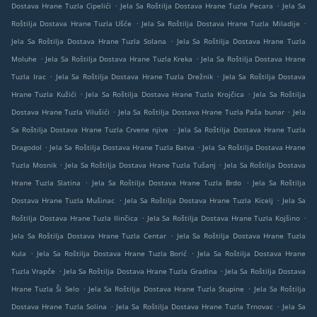
.
.
Dostava Hrane Tuzla Cipelići
Jela Sa Roštilja Dostava Hrane Tuzla Pecara
Jela Sa
.
.
Roštilja Dostava Hrane Tuzla Ušće
Jela Sa Roštilja Dostava Hrane Tuzla Miladije
.
Jela Sa Roštilja Dostava Hrane Tuzla Solana
Jela Sa Roštilja Dostava Hrane Tuzla
.
.
Moluhe
Jela Sa Roštilja Dostava Hrane Tuzla Kreka
Jela Sa Roštilja Dostava Hrane
.
.
Tuzla Irac
Jela Sa Roštilja Dostava Hrane Tuzla Drežnik
Jela Sa Roštilja Dostava
.
.
Hrane Tuzla Kužići
Jela Sa Roštilja Dostava Hrane Tuzla Krojčica
Jela Sa Roštilja
.
.
Dostava Hrane Tuzla Vilušići
Jela Sa Roštilja Dostava Hrane Tuzla Paša bunar
Jela
.
Sa Roštilja Dostava Hrane Tuzla Crvene njive
Jela Sa Roštilja Dostava Hrane Tuzla
.
.
Dragodol
Jela Sa Roštilja Dostava Hrane Tuzla Batva
Jela Sa Roštilja Dostava Hrane
.
.
Tuzla Mosnik
Jela Sa Roštilja Dostava Hrane Tuzla Tušanj
Jela Sa Roštilja Dostava
.
.
Hrane Tuzla Slatina
Jela Sa Roštilja Dostava Hrane Tuzla Brdo
Jela Sa Roštilja
.
.
Dostava Hrane Tuzla Mušinac
Jela Sa Roštilja Dostava Hrane Tuzla Kicelj
Jela Sa
.
.
Roštilja Dostava Hrane Tuzla Ilinčica
Jela Sa Roštilja Dostava Hrane Tuzla Kojšino
.
Jela Sa Roštilja Dostava Hrane Tuzla Centar
Jela Sa Roštilja Dostava Hrane Tuzla
.
.
Kula
Jela Sa Roštilja Dostava Hrane Tuzla Borić
Jela Sa Roštilja Dostava Hrane
.
.
Tuzla Vrapče
Jela Sa Roštilja Dostava Hrane Tuzla Gradina
Jela Sa Roštilja Dostava
.
.
Hrane Tuzla Ši Selo
Jela Sa Roštilja Dostava Hrane Tuzla Stupine
Jela Sa Roštilja
.
.
Dostava Hrane Tuzla Solina
Jela Sa Roštilja Dostava Hrane Tuzla Trnovac
Jela Sa