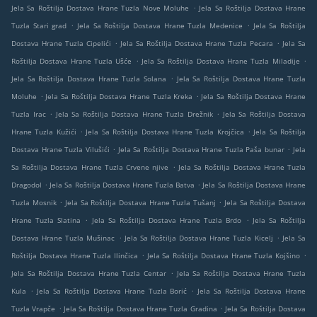
.
Jela Sa Roštilja Dostava Hrane Tuzla Nove Moluhe
Jela Sa Roštilja Dostava Hrane
.
.
Tuzla Stari grad
Jela Sa Roštilja Dostava Hrane Tuzla Medenice
Jela Sa Roštilja
.
.
Dostava Hrane Tuzla Cipelići
Jela Sa Roštilja Dostava Hrane Tuzla Pecara
Jela Sa
.
.
Roštilja Dostava Hrane Tuzla Ušće
Jela Sa Roštilja Dostava Hrane Tuzla Miladije
.
Jela Sa Roštilja Dostava Hrane Tuzla Solana
Jela Sa Roštilja Dostava Hrane Tuzla
.
.
Moluhe
Jela Sa Roštilja Dostava Hrane Tuzla Kreka
Jela Sa Roštilja Dostava Hrane
.
.
Tuzla Irac
Jela Sa Roštilja Dostava Hrane Tuzla Drežnik
Jela Sa Roštilja Dostava
.
.
Hrane Tuzla Kužići
Jela Sa Roštilja Dostava Hrane Tuzla Krojčica
Jela Sa Roštilja
.
.
Dostava Hrane Tuzla Vilušići
Jela Sa Roštilja Dostava Hrane Tuzla Paša bunar
Jela
.
Sa Roštilja Dostava Hrane Tuzla Crvene njive
Jela Sa Roštilja Dostava Hrane Tuzla
.
.
Dragodol
Jela Sa Roštilja Dostava Hrane Tuzla Batva
Jela Sa Roštilja Dostava Hrane
.
.
Tuzla Mosnik
Jela Sa Roštilja Dostava Hrane Tuzla Tušanj
Jela Sa Roštilja Dostava
.
.
Hrane Tuzla Slatina
Jela Sa Roštilja Dostava Hrane Tuzla Brdo
Jela Sa Roštilja
.
.
Dostava Hrane Tuzla Mušinac
Jela Sa Roštilja Dostava Hrane Tuzla Kicelj
Jela Sa
.
.
Roštilja Dostava Hrane Tuzla Ilinčica
Jela Sa Roštilja Dostava Hrane Tuzla Kojšino
.
Jela Sa Roštilja Dostava Hrane Tuzla Centar
Jela Sa Roštilja Dostava Hrane Tuzla
.
.
Kula
Jela Sa Roštilja Dostava Hrane Tuzla Borić
Jela Sa Roštilja Dostava Hrane
.
.
Tuzla Vrapče
Jela Sa Roštilja Dostava Hrane Tuzla Gradina
Jela Sa Roštilja Dostava