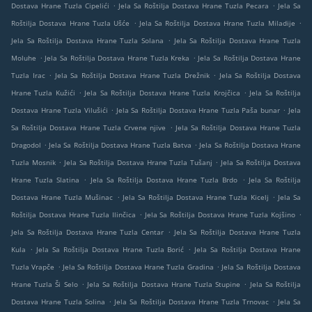
.
.
Dostava Hrane Tuzla Cipelići
Jela Sa Roštilja Dostava Hrane Tuzla Pecara
Jela Sa
.
.
Roštilja Dostava Hrane Tuzla Ušće
Jela Sa Roštilja Dostava Hrane Tuzla Miladije
.
Jela Sa Roštilja Dostava Hrane Tuzla Solana
Jela Sa Roštilja Dostava Hrane Tuzla
.
.
Moluhe
Jela Sa Roštilja Dostava Hrane Tuzla Kreka
Jela Sa Roštilja Dostava Hrane
.
.
Tuzla Irac
Jela Sa Roštilja Dostava Hrane Tuzla Drežnik
Jela Sa Roštilja Dostava
.
.
Hrane Tuzla Kužići
Jela Sa Roštilja Dostava Hrane Tuzla Krojčica
Jela Sa Roštilja
.
.
Dostava Hrane Tuzla Vilušići
Jela Sa Roštilja Dostava Hrane Tuzla Paša bunar
Jela
.
Sa Roštilja Dostava Hrane Tuzla Crvene njive
Jela Sa Roštilja Dostava Hrane Tuzla
.
.
Dragodol
Jela Sa Roštilja Dostava Hrane Tuzla Batva
Jela Sa Roštilja Dostava Hrane
.
.
Tuzla Mosnik
Jela Sa Roštilja Dostava Hrane Tuzla Tušanj
Jela Sa Roštilja Dostava
.
.
Hrane Tuzla Slatina
Jela Sa Roštilja Dostava Hrane Tuzla Brdo
Jela Sa Roštilja
.
.
Dostava Hrane Tuzla Mušinac
Jela Sa Roštilja Dostava Hrane Tuzla Kicelj
Jela Sa
.
.
Roštilja Dostava Hrane Tuzla Ilinčica
Jela Sa Roštilja Dostava Hrane Tuzla Kojšino
.
Jela Sa Roštilja Dostava Hrane Tuzla Centar
Jela Sa Roštilja Dostava Hrane Tuzla
.
.
Kula
Jela Sa Roštilja Dostava Hrane Tuzla Borić
Jela Sa Roštilja Dostava Hrane
.
.
Tuzla Vrapče
Jela Sa Roštilja Dostava Hrane Tuzla Gradina
Jela Sa Roštilja Dostava
.
.
Hrane Tuzla Ši Selo
Jela Sa Roštilja Dostava Hrane Tuzla Stupine
Jela Sa Roštilja
.
.
Dostava Hrane Tuzla Solina
Jela Sa Roštilja Dostava Hrane Tuzla Trnovac
Jela Sa