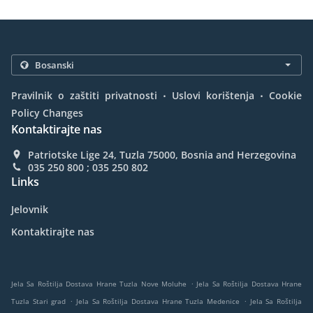
.
.
Pravilnik o zaštiti privatnosti
Uslovi korištenja
Cookie
Policy Changes
Kontaktirajte nas
Patriotske Lige 24, Tuzla 75000, Bosnia and Herzegovina
035 250 800 ; 035 250 802
Links
Jelovnik
Kontaktirajte nas
.
Jela Sa Roštilja Dostava Hrane Tuzla Nove Moluhe
Jela Sa Roštilja Dostava Hrane
.
.
Tuzla Stari grad
Jela Sa Roštilja Dostava Hrane Tuzla Medenice
Jela Sa Roštilja