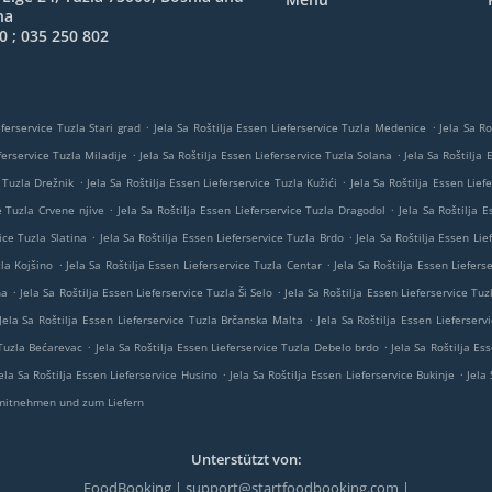
na
0 ; 035 250 802
.
.
eferservice Tuzla Stari grad
Jela Sa Roštilja Essen Lieferservice Tuzla Medenice
Jela Sa Ro
.
.
ferservice Tuzla Miladije
Jela Sa Roštilja Essen Lieferservice Tuzla Solana
Jela Sa Roštilja
.
.
e Tuzla Drežnik
Jela Sa Roštilja Essen Lieferservice Tuzla Kužići
Jela Sa Roštilja Essen Lief
.
.
e Tuzla Crvene njive
Jela Sa Roštilja Essen Lieferservice Tuzla Dragodol
Jela Sa Roštilja 
.
.
ice Tuzla Slatina
Jela Sa Roštilja Essen Lieferservice Tuzla Brdo
Jela Sa Roštilja Essen Li
.
.
zla Kojšino
Jela Sa Roštilja Essen Lieferservice Tuzla Centar
Jela Sa Roštilja Essen Liefers
.
.
na
Jela Sa Roštilja Essen Lieferservice Tuzla Ši Selo
Jela Sa Roštilja Essen Lieferservice Tuz
.
Jela Sa Roštilja Essen Lieferservice Tuzla Brčanska Malta
Jela Sa Roštilja Essen Lieferser
.
.
 Tuzla Bećarevac
Jela Sa Roštilja Essen Lieferservice Tuzla Debelo brdo
Jela Sa Roštilja Es
.
.
ela Sa Roštilja Essen Lieferservice Husino
Jela Sa Roštilja Essen Lieferservice Bukinje
Jela
mitnehmen und zum Liefern
Unterstützt von:
FoodBooking | support@startfoodbooking.com |