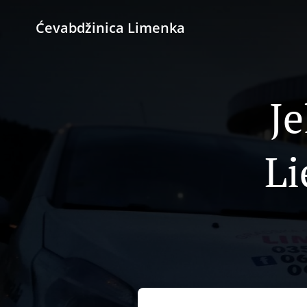
Ćevabdžinica Limenka
Je
Li