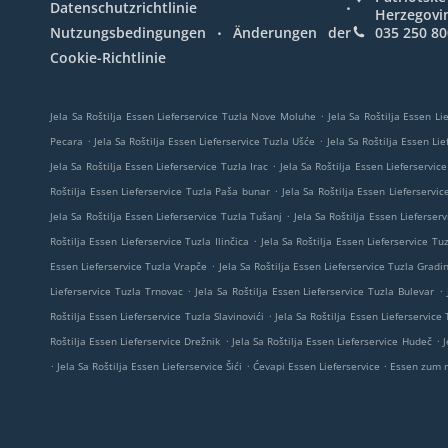
.
Datenschutzrichtlinie
Herzegovi
.
Nutzungsbedingungen
Änderungen der
035 250 80
Cookie-Richtlinie
.
Jela Sa Roštilja Essen Lieferservice Tuzla Nove Moluhe
Jela Sa Roštilja Essen Li
.
.
Pecara
Jela Sa Roštilja Essen Lieferservice Tuzla Ušće
Jela Sa Roštilja Essen Lie
.
Jela Sa Roštilja Essen Lieferservice Tuzla Irac
Jela Sa Roštilja Essen Lieferservic
.
Roštilja Essen Lieferservice Tuzla Paša bunar
Jela Sa Roštilja Essen Lieferservic
.
Jela Sa Roštilja Essen Lieferservice Tuzla Tušanj
Jela Sa Roštilja Essen Lieferserv
.
Roštilja Essen Lieferservice Tuzla Ilinčica
Jela Sa Roštilja Essen Lieferservice Tu
.
Essen Lieferservice Tuzla Vrapče
Jela Sa Roštilja Essen Lieferservice Tuzla Gradi
.
.
Lieferservice Tuzla Trnovac
Jela Sa Roštilja Essen Lieferservice Tuzla Bulevar
.
Roštilja Essen Lieferservice Tuzla Slavinovići
Jela Sa Roštilja Essen Lieferservice
.
.
Roštilja Essen Lieferservice Drežnik
Jela Sa Roštilja Essen Lieferservice Hudeč
J
.
.
.
Jela Sa Roštilja Essen Lieferservice Šići
Ćevapi Essen Lieferservice
Essen zum 