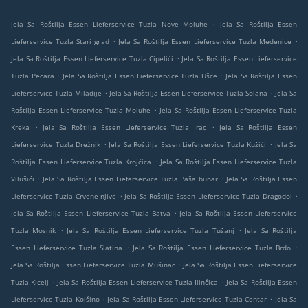
.
Jela Sa Roštilja Essen Lieferservice Tuzla Nove Moluhe
Jela Sa Roštilja Essen
.
.
Lieferservice Tuzla Stari grad
Jela Sa Roštilja Essen Lieferservice Tuzla Medenice
.
Jela Sa Roštilja Essen Lieferservice Tuzla Cipelići
Jela Sa Roštilja Essen Lieferservice
.
.
Tuzla Pecara
Jela Sa Roštilja Essen Lieferservice Tuzla Ušće
Jela Sa Roštilja Essen
.
.
Lieferservice Tuzla Miladije
Jela Sa Roštilja Essen Lieferservice Tuzla Solana
Jela Sa
.
Roštilja Essen Lieferservice Tuzla Moluhe
Jela Sa Roštilja Essen Lieferservice Tuzla
.
.
Kreka
Jela Sa Roštilja Essen Lieferservice Tuzla Irac
Jela Sa Roštilja Essen
.
.
Lieferservice Tuzla Drežnik
Jela Sa Roštilja Essen Lieferservice Tuzla Kužići
Jela Sa
.
Roštilja Essen Lieferservice Tuzla Krojčica
Jela Sa Roštilja Essen Lieferservice Tuzla
.
.
Vilušići
Jela Sa Roštilja Essen Lieferservice Tuzla Paša bunar
Jela Sa Roštilja Essen
.
.
Lieferservice Tuzla Crvene njive
Jela Sa Roštilja Essen Lieferservice Tuzla Dragodol
.
Jela Sa Roštilja Essen Lieferservice Tuzla Batva
Jela Sa Roštilja Essen Lieferservice
.
.
Tuzla Mosnik
Jela Sa Roštilja Essen Lieferservice Tuzla Tušanj
Jela Sa Roštilja
.
.
Essen Lieferservice Tuzla Slatina
Jela Sa Roštilja Essen Lieferservice Tuzla Brdo
.
Jela Sa Roštilja Essen Lieferservice Tuzla Mušinac
Jela Sa Roštilja Essen Lieferservice
.
.
Tuzla Kicelj
Jela Sa Roštilja Essen Lieferservice Tuzla Ilinčica
Jela Sa Roštilja Essen
.
.
Lieferservice Tuzla Kojšino
Jela Sa Roštilja Essen Lieferservice Tuzla Centar
Jela Sa