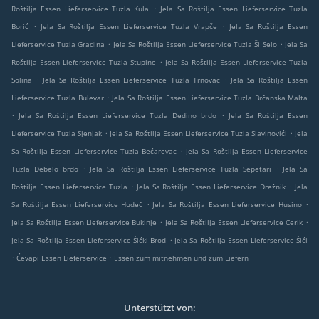
.
Roštilja Essen Lieferservice Tuzla Kula
Jela Sa Roštilja Essen Lieferservice Tuzla
.
.
Borić
Jela Sa Roštilja Essen Lieferservice Tuzla Vrapče
Jela Sa Roštilja Essen
.
.
Lieferservice Tuzla Gradina
Jela Sa Roštilja Essen Lieferservice Tuzla Ši Selo
Jela Sa
.
Roštilja Essen Lieferservice Tuzla Stupine
Jela Sa Roštilja Essen Lieferservice Tuzla
.
.
Solina
Jela Sa Roštilja Essen Lieferservice Tuzla Trnovac
Jela Sa Roštilja Essen
.
Lieferservice Tuzla Bulevar
Jela Sa Roštilja Essen Lieferservice Tuzla Brčanska Malta
.
.
Jela Sa Roštilja Essen Lieferservice Tuzla Dedino brdo
Jela Sa Roštilja Essen
.
.
Lieferservice Tuzla Sjenjak
Jela Sa Roštilja Essen Lieferservice Tuzla Slavinovići
Jela
.
Sa Roštilja Essen Lieferservice Tuzla Bećarevac
Jela Sa Roštilja Essen Lieferservice
.
.
Tuzla Debelo brdo
Jela Sa Roštilja Essen Lieferservice Tuzla Sepetari
Jela Sa
.
.
Roštilja Essen Lieferservice Tuzla
Jela Sa Roštilja Essen Lieferservice Drežnik
Jela
.
.
Sa Roštilja Essen Lieferservice Hudeč
Jela Sa Roštilja Essen Lieferservice Husino
.
.
Jela Sa Roštilja Essen Lieferservice Bukinje
Jela Sa Roštilja Essen Lieferservice Cerik
.
Jela Sa Roštilja Essen Lieferservice Šićki Brod
Jela Sa Roštilja Essen Lieferservice Šići
.
.
Ćevapi Essen Lieferservice
Essen zum mitnehmen und zum Liefern
Unterstützt von: