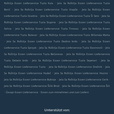
.
Roštilja Essen Lieferservice Tuzla Kula
Jela Sa Roštilja Essen Lieferservice Tuzla
.
.
Borić
Jela Sa Roštilja Essen Lieferservice Tuzla Vrapče
Jela Sa Roštilja Essen
.
.
Lieferservice Tuzla Gradina
Jela Sa Roštilja Essen Lieferservice Tuzla Ši Selo
Jela Sa
.
Roštilja Essen Lieferservice Tuzla Stupine
Jela Sa Roštilja Essen Lieferservice Tuzla
.
.
Solina
Jela Sa Roštilja Essen Lieferservice Tuzla Trnovac
Jela Sa Roštilja Essen
.
Lieferservice Tuzla Bulevar
Jela Sa Roštilja Essen Lieferservice Tuzla Brčanska Malta
.
.
Jela Sa Roštilja Essen Lieferservice Tuzla Dedino brdo
Jela Sa Roštilja Essen
.
.
Lieferservice Tuzla Sjenjak
Jela Sa Roštilja Essen Lieferservice Tuzla Slavinovići
Jela
.
Sa Roštilja Essen Lieferservice Tuzla Bećarevac
Jela Sa Roštilja Essen Lieferservice
.
.
Tuzla Debelo brdo
Jela Sa Roštilja Essen Lieferservice Tuzla Sepetari
Jela Sa
.
.
Roštilja Essen Lieferservice Tuzla
Jela Sa Roštilja Essen Lieferservice Drežnik
Jela
.
.
Sa Roštilja Essen Lieferservice Hudeč
Jela Sa Roštilja Essen Lieferservice Husino
.
.
Jela Sa Roštilja Essen Lieferservice Bukinje
Jela Sa Roštilja Essen Lieferservice Cerik
.
Jela Sa Roštilja Essen Lieferservice Šićki Brod
Jela Sa Roštilja Essen Lieferservice Šići
.
.
Ćevapi Essen Lieferservice
Essen zum mitnehmen und zum Liefern
Unterstützt von: