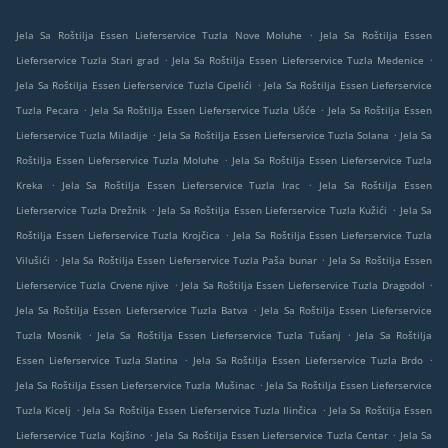
.
Jela Sa Roštilja Essen Lieferservice Tuzla Nove Moluhe
Jela Sa Roštilja Essen
.
.
Lieferservice Tuzla Stari grad
Jela Sa Roštilja Essen Lieferservice Tuzla Medenice
.
Jela Sa Roštilja Essen Lieferservice Tuzla Cipelići
Jela Sa Roštilja Essen Lieferservice
.
.
Tuzla Pecara
Jela Sa Roštilja Essen Lieferservice Tuzla Ušće
Jela Sa Roštilja Essen
.
.
Lieferservice Tuzla Miladije
Jela Sa Roštilja Essen Lieferservice Tuzla Solana
Jela Sa
.
Roštilja Essen Lieferservice Tuzla Moluhe
Jela Sa Roštilja Essen Lieferservice Tuzla
.
.
Kreka
Jela Sa Roštilja Essen Lieferservice Tuzla Irac
Jela Sa Roštilja Essen
.
.
Lieferservice Tuzla Drežnik
Jela Sa Roštilja Essen Lieferservice Tuzla Kužići
Jela Sa
.
Roštilja Essen Lieferservice Tuzla Krojčica
Jela Sa Roštilja Essen Lieferservice Tuzla
.
.
Vilušići
Jela Sa Roštilja Essen Lieferservice Tuzla Paša bunar
Jela Sa Roštilja Essen
.
.
Lieferservice Tuzla Crvene njive
Jela Sa Roštilja Essen Lieferservice Tuzla Dragodol
.
Jela Sa Roštilja Essen Lieferservice Tuzla Batva
Jela Sa Roštilja Essen Lieferservice
.
.
Tuzla Mosnik
Jela Sa Roštilja Essen Lieferservice Tuzla Tušanj
Jela Sa Roštilja
.
.
Essen Lieferservice Tuzla Slatina
Jela Sa Roštilja Essen Lieferservice Tuzla Brdo
.
Jela Sa Roštilja Essen Lieferservice Tuzla Mušinac
Jela Sa Roštilja Essen Lieferservice
.
.
Tuzla Kicelj
Jela Sa Roštilja Essen Lieferservice Tuzla Ilinčica
Jela Sa Roštilja Essen
.
.
Lieferservice Tuzla Kojšino
Jela Sa Roštilja Essen Lieferservice Tuzla Centar
Jela Sa