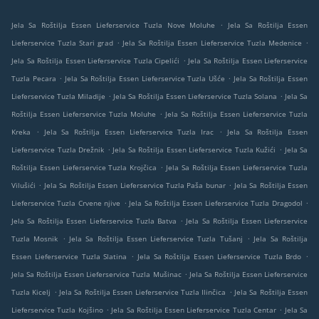
.
Jela Sa Roštilja Essen Lieferservice Tuzla Nove Moluhe
Jela Sa Roštilja Essen
.
.
Lieferservice Tuzla Stari grad
Jela Sa Roštilja Essen Lieferservice Tuzla Medenice
.
Jela Sa Roštilja Essen Lieferservice Tuzla Cipelići
Jela Sa Roštilja Essen Lieferservice
.
.
Tuzla Pecara
Jela Sa Roštilja Essen Lieferservice Tuzla Ušće
Jela Sa Roštilja Essen
.
.
Lieferservice Tuzla Miladije
Jela Sa Roštilja Essen Lieferservice Tuzla Solana
Jela Sa
.
Roštilja Essen Lieferservice Tuzla Moluhe
Jela Sa Roštilja Essen Lieferservice Tuzla
.
.
Kreka
Jela Sa Roštilja Essen Lieferservice Tuzla Irac
Jela Sa Roštilja Essen
.
.
Lieferservice Tuzla Drežnik
Jela Sa Roštilja Essen Lieferservice Tuzla Kužići
Jela Sa
.
Roštilja Essen Lieferservice Tuzla Krojčica
Jela Sa Roštilja Essen Lieferservice Tuzla
.
.
Vilušići
Jela Sa Roštilja Essen Lieferservice Tuzla Paša bunar
Jela Sa Roštilja Essen
.
.
Lieferservice Tuzla Crvene njive
Jela Sa Roštilja Essen Lieferservice Tuzla Dragodol
.
Jela Sa Roštilja Essen Lieferservice Tuzla Batva
Jela Sa Roštilja Essen Lieferservice
.
.
Tuzla Mosnik
Jela Sa Roštilja Essen Lieferservice Tuzla Tušanj
Jela Sa Roštilja
.
.
Essen Lieferservice Tuzla Slatina
Jela Sa Roštilja Essen Lieferservice Tuzla Brdo
.
Jela Sa Roštilja Essen Lieferservice Tuzla Mušinac
Jela Sa Roštilja Essen Lieferservice
.
.
Tuzla Kicelj
Jela Sa Roštilja Essen Lieferservice Tuzla Ilinčica
Jela Sa Roštilja Essen
.
.
Lieferservice Tuzla Kojšino
Jela Sa Roštilja Essen Lieferservice Tuzla Centar
Jela Sa