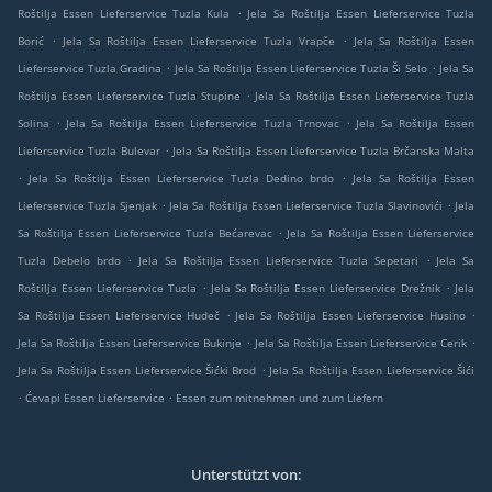
.
Roštilja Essen Lieferservice Tuzla Kula
Jela Sa Roštilja Essen Lieferservice Tuzla
.
.
Borić
Jela Sa Roštilja Essen Lieferservice Tuzla Vrapče
Jela Sa Roštilja Essen
.
.
Lieferservice Tuzla Gradina
Jela Sa Roštilja Essen Lieferservice Tuzla Ši Selo
Jela Sa
.
Roštilja Essen Lieferservice Tuzla Stupine
Jela Sa Roštilja Essen Lieferservice Tuzla
.
.
Solina
Jela Sa Roštilja Essen Lieferservice Tuzla Trnovac
Jela Sa Roštilja Essen
.
Lieferservice Tuzla Bulevar
Jela Sa Roštilja Essen Lieferservice Tuzla Brčanska Malta
.
.
Jela Sa Roštilja Essen Lieferservice Tuzla Dedino brdo
Jela Sa Roštilja Essen
.
.
Lieferservice Tuzla Sjenjak
Jela Sa Roštilja Essen Lieferservice Tuzla Slavinovići
Jela
.
Sa Roštilja Essen Lieferservice Tuzla Bećarevac
Jela Sa Roštilja Essen Lieferservice
.
.
Tuzla Debelo brdo
Jela Sa Roštilja Essen Lieferservice Tuzla Sepetari
Jela Sa
.
.
Roštilja Essen Lieferservice Tuzla
Jela Sa Roštilja Essen Lieferservice Drežnik
Jela
.
.
Sa Roštilja Essen Lieferservice Hudeč
Jela Sa Roštilja Essen Lieferservice Husino
.
.
Jela Sa Roštilja Essen Lieferservice Bukinje
Jela Sa Roštilja Essen Lieferservice Cerik
.
Jela Sa Roštilja Essen Lieferservice Šićki Brod
Jela Sa Roštilja Essen Lieferservice Šići
.
.
Ćevapi Essen Lieferservice
Essen zum mitnehmen und zum Liefern
Unterstützt von: