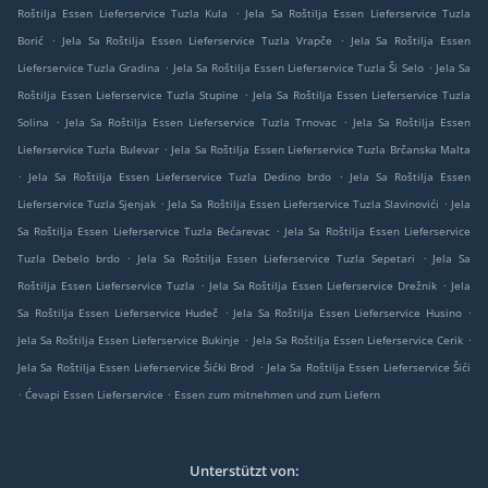
.
Roštilja Essen Lieferservice Tuzla Kula
Jela Sa Roštilja Essen Lieferservice Tuzla
.
.
Borić
Jela Sa Roštilja Essen Lieferservice Tuzla Vrapče
Jela Sa Roštilja Essen
.
.
Lieferservice Tuzla Gradina
Jela Sa Roštilja Essen Lieferservice Tuzla Ši Selo
Jela Sa
.
Roštilja Essen Lieferservice Tuzla Stupine
Jela Sa Roštilja Essen Lieferservice Tuzla
.
.
Solina
Jela Sa Roštilja Essen Lieferservice Tuzla Trnovac
Jela Sa Roštilja Essen
.
Lieferservice Tuzla Bulevar
Jela Sa Roštilja Essen Lieferservice Tuzla Brčanska Malta
.
.
Jela Sa Roštilja Essen Lieferservice Tuzla Dedino brdo
Jela Sa Roštilja Essen
.
.
Lieferservice Tuzla Sjenjak
Jela Sa Roštilja Essen Lieferservice Tuzla Slavinovići
Jela
.
Sa Roštilja Essen Lieferservice Tuzla Bećarevac
Jela Sa Roštilja Essen Lieferservice
.
.
Tuzla Debelo brdo
Jela Sa Roštilja Essen Lieferservice Tuzla Sepetari
Jela Sa
.
.
Roštilja Essen Lieferservice Tuzla
Jela Sa Roštilja Essen Lieferservice Drežnik
Jela
.
.
Sa Roštilja Essen Lieferservice Hudeč
Jela Sa Roštilja Essen Lieferservice Husino
.
.
Jela Sa Roštilja Essen Lieferservice Bukinje
Jela Sa Roštilja Essen Lieferservice Cerik
.
Jela Sa Roštilja Essen Lieferservice Šićki Brod
Jela Sa Roštilja Essen Lieferservice Šići
.
.
Ćevapi Essen Lieferservice
Essen zum mitnehmen und zum Liefern
Unterstützt von: