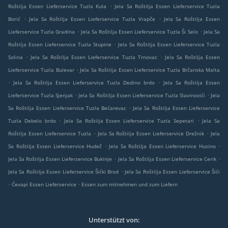
.
Roštilja Essen Lieferservice Tuzla Kula
Jela Sa Roštilja Essen Lieferservice Tuzla
.
.
Borić
Jela Sa Roštilja Essen Lieferservice Tuzla Vrapče
Jela Sa Roštilja Essen
.
.
Lieferservice Tuzla Gradina
Jela Sa Roštilja Essen Lieferservice Tuzla Ši Selo
Jela Sa
.
Roštilja Essen Lieferservice Tuzla Stupine
Jela Sa Roštilja Essen Lieferservice Tuzla
.
.
Solina
Jela Sa Roštilja Essen Lieferservice Tuzla Trnovac
Jela Sa Roštilja Essen
.
Lieferservice Tuzla Bulevar
Jela Sa Roštilja Essen Lieferservice Tuzla Brčanska Malta
.
.
Jela Sa Roštilja Essen Lieferservice Tuzla Dedino brdo
Jela Sa Roštilja Essen
.
.
Lieferservice Tuzla Sjenjak
Jela Sa Roštilja Essen Lieferservice Tuzla Slavinovići
Jela
.
Sa Roštilja Essen Lieferservice Tuzla Bećarevac
Jela Sa Roštilja Essen Lieferservice
.
.
Tuzla Debelo brdo
Jela Sa Roštilja Essen Lieferservice Tuzla Sepetari
Jela Sa
.
.
Roštilja Essen Lieferservice Tuzla
Jela Sa Roštilja Essen Lieferservice Drežnik
Jela
.
.
Sa Roštilja Essen Lieferservice Hudeč
Jela Sa Roštilja Essen Lieferservice Husino
.
.
Jela Sa Roštilja Essen Lieferservice Bukinje
Jela Sa Roštilja Essen Lieferservice Cerik
.
Jela Sa Roštilja Essen Lieferservice Šićki Brod
Jela Sa Roštilja Essen Lieferservice Šići
.
.
Ćevapi Essen Lieferservice
Essen zum mitnehmen und zum Liefern
Unterstützt von: