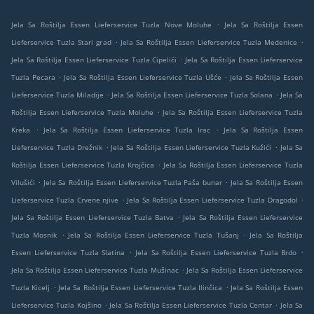
.
Jela Sa Roštilja Essen Lieferservice Tuzla Nove Moluhe
Jela Sa Roštilja Essen
.
.
Lieferservice Tuzla Stari grad
Jela Sa Roštilja Essen Lieferservice Tuzla Medenice
.
Jela Sa Roštilja Essen Lieferservice Tuzla Cipelići
Jela Sa Roštilja Essen Lieferservice
.
.
Tuzla Pecara
Jela Sa Roštilja Essen Lieferservice Tuzla Ušće
Jela Sa Roštilja Essen
.
.
Lieferservice Tuzla Miladije
Jela Sa Roštilja Essen Lieferservice Tuzla Solana
Jela Sa
.
Roštilja Essen Lieferservice Tuzla Moluhe
Jela Sa Roštilja Essen Lieferservice Tuzla
.
.
Kreka
Jela Sa Roštilja Essen Lieferservice Tuzla Irac
Jela Sa Roštilja Essen
.
.
Lieferservice Tuzla Drežnik
Jela Sa Roštilja Essen Lieferservice Tuzla Kužići
Jela Sa
.
Roštilja Essen Lieferservice Tuzla Krojčica
Jela Sa Roštilja Essen Lieferservice Tuzla
.
.
Vilušići
Jela Sa Roštilja Essen Lieferservice Tuzla Paša bunar
Jela Sa Roštilja Essen
.
.
Lieferservice Tuzla Crvene njive
Jela Sa Roštilja Essen Lieferservice Tuzla Dragodol
.
Jela Sa Roštilja Essen Lieferservice Tuzla Batva
Jela Sa Roštilja Essen Lieferservice
.
.
Tuzla Mosnik
Jela Sa Roštilja Essen Lieferservice Tuzla Tušanj
Jela Sa Roštilja
.
.
Essen Lieferservice Tuzla Slatina
Jela Sa Roštilja Essen Lieferservice Tuzla Brdo
.
Jela Sa Roštilja Essen Lieferservice Tuzla Mušinac
Jela Sa Roštilja Essen Lieferservice
.
.
Tuzla Kicelj
Jela Sa Roštilja Essen Lieferservice Tuzla Ilinčica
Jela Sa Roštilja Essen
.
.
Lieferservice Tuzla Kojšino
Jela Sa Roštilja Essen Lieferservice Tuzla Centar
Jela Sa