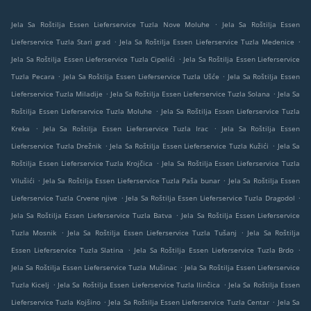
.
Jela Sa Roštilja Essen Lieferservice Tuzla Nove Moluhe
Jela Sa Roštilja Essen
.
.
Lieferservice Tuzla Stari grad
Jela Sa Roštilja Essen Lieferservice Tuzla Medenice
.
Jela Sa Roštilja Essen Lieferservice Tuzla Cipelići
Jela Sa Roštilja Essen Lieferservice
.
.
Tuzla Pecara
Jela Sa Roštilja Essen Lieferservice Tuzla Ušće
Jela Sa Roštilja Essen
.
.
Lieferservice Tuzla Miladije
Jela Sa Roštilja Essen Lieferservice Tuzla Solana
Jela Sa
.
Roštilja Essen Lieferservice Tuzla Moluhe
Jela Sa Roštilja Essen Lieferservice Tuzla
.
.
Kreka
Jela Sa Roštilja Essen Lieferservice Tuzla Irac
Jela Sa Roštilja Essen
.
.
Lieferservice Tuzla Drežnik
Jela Sa Roštilja Essen Lieferservice Tuzla Kužići
Jela Sa
.
Roštilja Essen Lieferservice Tuzla Krojčica
Jela Sa Roštilja Essen Lieferservice Tuzla
.
.
Vilušići
Jela Sa Roštilja Essen Lieferservice Tuzla Paša bunar
Jela Sa Roštilja Essen
.
.
Lieferservice Tuzla Crvene njive
Jela Sa Roštilja Essen Lieferservice Tuzla Dragodol
.
Jela Sa Roštilja Essen Lieferservice Tuzla Batva
Jela Sa Roštilja Essen Lieferservice
.
.
Tuzla Mosnik
Jela Sa Roštilja Essen Lieferservice Tuzla Tušanj
Jela Sa Roštilja
.
.
Essen Lieferservice Tuzla Slatina
Jela Sa Roštilja Essen Lieferservice Tuzla Brdo
.
Jela Sa Roštilja Essen Lieferservice Tuzla Mušinac
Jela Sa Roštilja Essen Lieferservice
.
.
Tuzla Kicelj
Jela Sa Roštilja Essen Lieferservice Tuzla Ilinčica
Jela Sa Roštilja Essen
.
.
Lieferservice Tuzla Kojšino
Jela Sa Roštilja Essen Lieferservice Tuzla Centar
Jela Sa