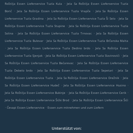
.
Roštilja Essen Lieferservice Tuzla Kula
Jela Sa Roštilja Essen Lieferservice Tuzla
.
.
Borić
Jela Sa Roštilja Essen Lieferservice Tuzla Vrapče
Jela Sa Roštilja Essen
.
.
Lieferservice Tuzla Gradina
Jela Sa Roštilja Essen Lieferservice Tuzla Ši Selo
Jela Sa
.
Roštilja Essen Lieferservice Tuzla Stupine
Jela Sa Roštilja Essen Lieferservice Tuzla
.
.
Solina
Jela Sa Roštilja Essen Lieferservice Tuzla Trnovac
Jela Sa Roštilja Essen
.
Lieferservice Tuzla Bulevar
Jela Sa Roštilja Essen Lieferservice Tuzla Brčanska Malta
.
.
Jela Sa Roštilja Essen Lieferservice Tuzla Dedino brdo
Jela Sa Roštilja Essen
.
.
Lieferservice Tuzla Sjenjak
Jela Sa Roštilja Essen Lieferservice Tuzla Slavinovići
Jela
.
Sa Roštilja Essen Lieferservice Tuzla Bećarevac
Jela Sa Roštilja Essen Lieferservice
.
.
Tuzla Debelo brdo
Jela Sa Roštilja Essen Lieferservice Tuzla Sepetari
Jela Sa
.
.
Roštilja Essen Lieferservice Tuzla
Jela Sa Roštilja Essen Lieferservice Drežnik
Jela
.
.
Sa Roštilja Essen Lieferservice Hudeč
Jela Sa Roštilja Essen Lieferservice Husino
.
.
Jela Sa Roštilja Essen Lieferservice Bukinje
Jela Sa Roštilja Essen Lieferservice Cerik
.
Jela Sa Roštilja Essen Lieferservice Šićki Brod
Jela Sa Roštilja Essen Lieferservice Šići
.
.
Ćevapi Essen Lieferservice
Essen zum mitnehmen und zum Liefern
Unterstützt von: