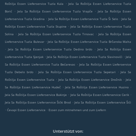
.
Roštilja Essen Lieferservice Tuzla Kula
Jela Sa Roštilja Essen Lieferservice Tuzla
.
.
Borić
Jela Sa Roštilja Essen Lieferservice Tuzla Vrapče
Jela Sa Roštilja Essen
.
.
Lieferservice Tuzla Gradina
Jela Sa Roštilja Essen Lieferservice Tuzla Ši Selo
Jela Sa
.
Roštilja Essen Lieferservice Tuzla Stupine
Jela Sa Roštilja Essen Lieferservice Tuzla
.
.
Solina
Jela Sa Roštilja Essen Lieferservice Tuzla Trnovac
Jela Sa Roštilja Essen
.
Lieferservice Tuzla Bulevar
Jela Sa Roštilja Essen Lieferservice Tuzla Brčanska Malta
.
.
Jela Sa Roštilja Essen Lieferservice Tuzla Dedino brdo
Jela Sa Roštilja Essen
.
.
Lieferservice Tuzla Sjenjak
Jela Sa Roštilja Essen Lieferservice Tuzla Slavinovići
Jela
.
Sa Roštilja Essen Lieferservice Tuzla Bećarevac
Jela Sa Roštilja Essen Lieferservice
.
.
Tuzla Debelo brdo
Jela Sa Roštilja Essen Lieferservice Tuzla Sepetari
Jela Sa
.
.
Roštilja Essen Lieferservice Tuzla
Jela Sa Roštilja Essen Lieferservice Drežnik
Jela
.
.
Sa Roštilja Essen Lieferservice Hudeč
Jela Sa Roštilja Essen Lieferservice Husino
.
.
Jela Sa Roštilja Essen Lieferservice Bukinje
Jela Sa Roštilja Essen Lieferservice Cerik
.
Jela Sa Roštilja Essen Lieferservice Šićki Brod
Jela Sa Roštilja Essen Lieferservice Šići
.
.
Ćevapi Essen Lieferservice
Essen zum mitnehmen und zum Liefern
Unterstützt von: