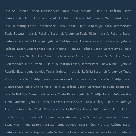
.
Jela Sa Roštilja Essen Lieferservice Tuzla Nove Moluhe
Jela Sa Roštilja Essen
.
.
Lieferservice Tuzla Stari grad
Jela Sa Roštilja Essen Lieferservice Tuzla Medenice
.
Jela Sa Roštilja Essen Lieferservice Tuzla Cipelići
Jela Sa Roštilja Essen Lieferservice
.
.
Tuzla Pecara
Jela Sa Roštilja Essen Lieferservice Tuzla Ušće
Jela Sa Roštilja Essen
.
.
Lieferservice Tuzla Miladije
Jela Sa Roštilja Essen Lieferservice Tuzla Solana
Jela Sa
.
Roštilja Essen Lieferservice Tuzla Moluhe
Jela Sa Roštilja Essen Lieferservice Tuzla
.
.
Kreka
Jela Sa Roštilja Essen Lieferservice Tuzla Irac
Jela Sa Roštilja Essen
.
.
Lieferservice Tuzla Drežnik
Jela Sa Roštilja Essen Lieferservice Tuzla Kužići
Jela Sa
.
Roštilja Essen Lieferservice Tuzla Krojčica
Jela Sa Roštilja Essen Lieferservice Tuzla
.
.
Vilušići
Jela Sa Roštilja Essen Lieferservice Tuzla Paša bunar
Jela Sa Roštilja Essen
.
.
Lieferservice Tuzla Crvene njive
Jela Sa Roštilja Essen Lieferservice Tuzla Dragodol
.
Jela Sa Roštilja Essen Lieferservice Tuzla Batva
Jela Sa Roštilja Essen Lieferservice
.
.
Tuzla Mosnik
Jela Sa Roštilja Essen Lieferservice Tuzla Tušanj
Jela Sa Roštilja
.
.
Essen Lieferservice Tuzla Slatina
Jela Sa Roštilja Essen Lieferservice Tuzla Brdo
.
Jela Sa Roštilja Essen Lieferservice Tuzla Mušinac
Jela Sa Roštilja Essen Lieferservice
.
.
Tuzla Kicelj
Jela Sa Roštilja Essen Lieferservice Tuzla Ilinčica
Jela Sa Roštilja Essen
.
.
Lieferservice Tuzla Kojšino
Jela Sa Roštilja Essen Lieferservice Tuzla Centar
Jela Sa