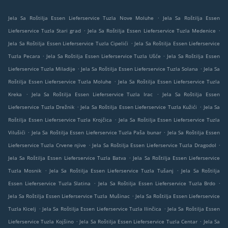
.
Jela Sa Roštilja Essen Lieferservice Tuzla Nove Moluhe
Jela Sa Roštilja Essen
.
.
Lieferservice Tuzla Stari grad
Jela Sa Roštilja Essen Lieferservice Tuzla Medenice
.
Jela Sa Roštilja Essen Lieferservice Tuzla Cipelići
Jela Sa Roštilja Essen Lieferservice
.
.
Tuzla Pecara
Jela Sa Roštilja Essen Lieferservice Tuzla Ušće
Jela Sa Roštilja Essen
.
.
Lieferservice Tuzla Miladije
Jela Sa Roštilja Essen Lieferservice Tuzla Solana
Jela Sa
.
Roštilja Essen Lieferservice Tuzla Moluhe
Jela Sa Roštilja Essen Lieferservice Tuzla
.
.
Kreka
Jela Sa Roštilja Essen Lieferservice Tuzla Irac
Jela Sa Roštilja Essen
.
.
Lieferservice Tuzla Drežnik
Jela Sa Roštilja Essen Lieferservice Tuzla Kužići
Jela Sa
.
Roštilja Essen Lieferservice Tuzla Krojčica
Jela Sa Roštilja Essen Lieferservice Tuzla
.
.
Vilušići
Jela Sa Roštilja Essen Lieferservice Tuzla Paša bunar
Jela Sa Roštilja Essen
.
.
Lieferservice Tuzla Crvene njive
Jela Sa Roštilja Essen Lieferservice Tuzla Dragodol
.
Jela Sa Roštilja Essen Lieferservice Tuzla Batva
Jela Sa Roštilja Essen Lieferservice
.
.
Tuzla Mosnik
Jela Sa Roštilja Essen Lieferservice Tuzla Tušanj
Jela Sa Roštilja
.
.
Essen Lieferservice Tuzla Slatina
Jela Sa Roštilja Essen Lieferservice Tuzla Brdo
.
Jela Sa Roštilja Essen Lieferservice Tuzla Mušinac
Jela Sa Roštilja Essen Lieferservice
.
.
Tuzla Kicelj
Jela Sa Roštilja Essen Lieferservice Tuzla Ilinčica
Jela Sa Roštilja Essen
.
.
Lieferservice Tuzla Kojšino
Jela Sa Roštilja Essen Lieferservice Tuzla Centar
Jela Sa