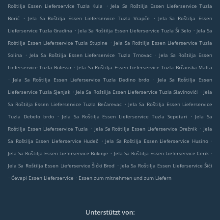
.
Roštilja Essen Lieferservice Tuzla Kula
Jela Sa Roštilja Essen Lieferservice Tuzla
.
.
Borić
Jela Sa Roštilja Essen Lieferservice Tuzla Vrapče
Jela Sa Roštilja Essen
.
.
Lieferservice Tuzla Gradina
Jela Sa Roštilja Essen Lieferservice Tuzla Ši Selo
Jela Sa
.
Roštilja Essen Lieferservice Tuzla Stupine
Jela Sa Roštilja Essen Lieferservice Tuzla
.
.
Solina
Jela Sa Roštilja Essen Lieferservice Tuzla Trnovac
Jela Sa Roštilja Essen
.
Lieferservice Tuzla Bulevar
Jela Sa Roštilja Essen Lieferservice Tuzla Brčanska Malta
.
.
Jela Sa Roštilja Essen Lieferservice Tuzla Dedino brdo
Jela Sa Roštilja Essen
.
.
Lieferservice Tuzla Sjenjak
Jela Sa Roštilja Essen Lieferservice Tuzla Slavinovići
Jela
.
Sa Roštilja Essen Lieferservice Tuzla Bećarevac
Jela Sa Roštilja Essen Lieferservice
.
.
Tuzla Debelo brdo
Jela Sa Roštilja Essen Lieferservice Tuzla Sepetari
Jela Sa
.
.
Roštilja Essen Lieferservice Tuzla
Jela Sa Roštilja Essen Lieferservice Drežnik
Jela
.
.
Sa Roštilja Essen Lieferservice Hudeč
Jela Sa Roštilja Essen Lieferservice Husino
.
.
Jela Sa Roštilja Essen Lieferservice Bukinje
Jela Sa Roštilja Essen Lieferservice Cerik
.
Jela Sa Roštilja Essen Lieferservice Šićki Brod
Jela Sa Roštilja Essen Lieferservice Šići
.
.
Ćevapi Essen Lieferservice
Essen zum mitnehmen und zum Liefern
Unterstützt von: